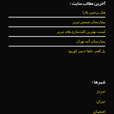
آخرین مطالب سایت :
هتل پرشین پلازا
بیمارستان شمس تبریز
لیست بهترین کلیدسازی های تبریز
بیمارستان آتیه تهران
پل آهنی جلفا (دمیر کورپو)
شهرها :
تبریز
تهران
اصفهان