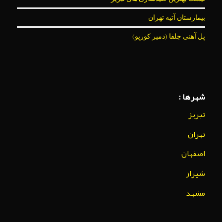
بیمارستان آتیه تهران
پل آهنی جلفا (دمیر کورپو)
شهرها :
تبریز
تهران
اصفهان
شیراز
مشهد